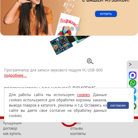
Записывающее устройство BUSB11RT для записи модуля
Программатор для записи звукового модуля VC-USB-800
подробнее...
программаторы для модулей BIR40DMC
Для работы сайта мы используем
cookies
. Данные
Записывающее устройство на 1 звуковой модуль
cookies используются для обработки корзины заказов,
вывода товаров в каталоге, рекламы и т.д. Оставаясь на
BIR40DMC
согласен
сайте вы даете свое согласие на обработку данных
cookies.
продукция
видео
договор
отзывы
как купить
контакты