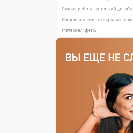
Ручная работа, авторский дизайн
Мягкие объемные открытки толщи
Материал: фетр.
С музыкальным модулем внутри (дл
аудиоролика заказчика. Активаци
Прекрасно подходят для отправк
Возможно изготовление на заказ 