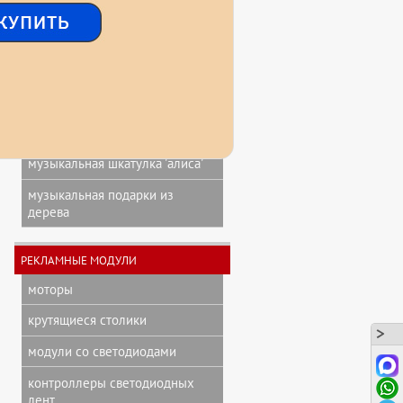
звуковая книга о гагарине
мини фигурки
музыкальная игрушка 'коровка'
музыкальные, голосовые
подарочные коробки
музыкальная шкатулка 'алиса'
музыкальная подарки из
дерева
РЕКЛАМНЫЕ МОДУЛИ
моторы
крутящиеся столики
модули со светодиодами
контроллеры светодиодных
лент