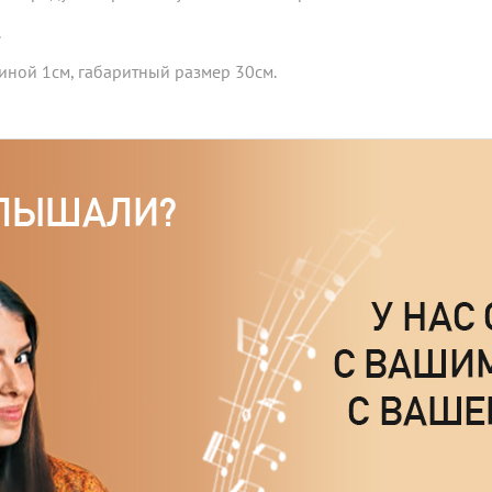
.
ной 1см, габаритный размер 30см.
ительность звукового файла - до 165сек.), с записью
я голосового модуля путем нажатия на кнопку.
и почтой в конверте.
по эскизу и размерам заказчика.