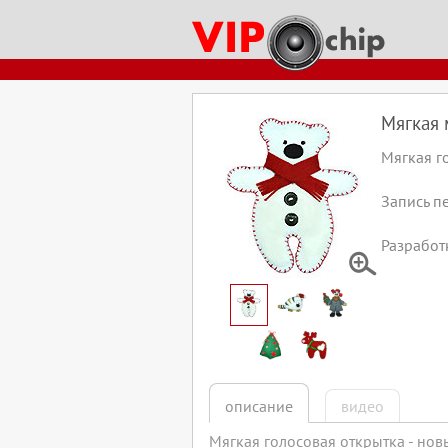
ключевые слова:
звуковая открытка
как оживить плюшевую игрушку
музыкальная открытка
куп
купить музыкальные модули для тубусов
динамик для открытки
динамик для
аудио модуль для музыкальной шкатулки
блок с музыкой для игрушки
блок 
перезаписываемый звуковой модуль
Мягкая 
Мягкая г
Запись п
Разработ
описание
видео
Мягкая голосовая открытка - но