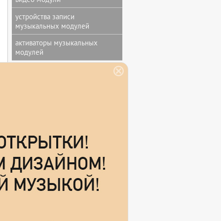
устройства записи
музыкальных модулей
активаторы музыкальных
модулей
МУЗЫКАЛЬНЫЕ ОТКРЫТКИ
музыкальные открытки с
дизайном заказчика
мягкие музыкальные открытки
звуковая открытка без печати
музыкальная открытка с
печатью
музыкальная открытка ручной
работы
СУВЕНИРЫ И ПОДАРКИ