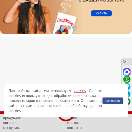
5 любых
активаторов
на выбор;
одного
программатора
;
Набор может быть интересен для тех, кто хочет протестировать
музыкальные модули в своих изделиях или там, где необходим
небольшой тираж музыкальных модулей.
Для работы сайта мы используем
cookies
. Данные
cookies используются для обработки корзины заказов,
вывода товаров в каталоге, рекламы и т.д. Оставаясь на
согласен
сайте вы даете свое согласие на обработку данных
cookies.
продукция
видео
договор
отзывы
как купить
контакты