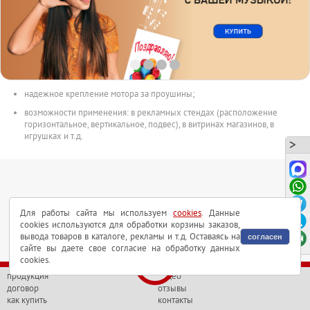
частота вращения 1 - 4 об/мин (в звисимости от подаваемого
напряжения);
нагрузка (макс.) - 1000г;
надежное крепление нагрузки винтом М3;
максимально допустимый ток под нагрузкой: 0,02А;
надежное крепление мотора за проушины;
возможности применения: в рекламных стендах (расположение
горизонтальное, вертикальное, подвес), в витринах магазинов, в
игрушках и т.д.
Для работы сайта мы используем
cookies
. Данные
cookies используются для обработки корзины заказов,
вывода товаров в каталоге, рекламы и т.д. Оставаясь на
согласен
сайте вы даете свое согласие на обработку данных
cookies.
продукция
видео
договор
отзывы
как купить
контакты