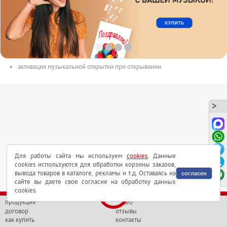
размер открытки 150mm x 100mm.
с голосовым чипом внутри.
длительность аудиоролика до 165сек.
аудиоролик в форматах MP3 или WAV может быть выслан на почту.
активация музыкальной открытки при открывании.
Для работы сайта мы используем
cookies
. Данные
cookies используются для обработки корзины заказов,
вывода товаров в каталоге, рекламы и т.д. Оставаясь на
согласен
сайте вы даете свое согласие на обработку данных
cookies.
продукция
видео
договор
отзывы
как купить
контакты