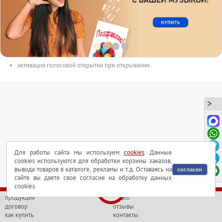
размер открытки 150mm x 100mm.
с музыкальным чипом внутри.
длительность аудиоролика до 165сек.
аудиоролик в форматах MP3 или WAV может быть выслан на почту.
активация голосовой открытки при открывании.
Для работы сайта мы используем
cookies
. Данные
cookies используются для обработки корзины заказов,
вывода товаров в каталоге, рекламы и т.д. Оставаясь на
согласен
сайте вы даете свое согласие на обработку данных
cookies.
продукция
видео
договор
отзывы
как купить
контакты