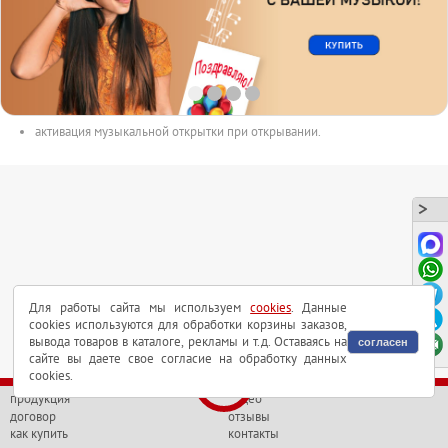
размер открытки 150mm x 100mm.
с голосовым модулем внутри.
длительность аудиоролика до 165сек.
аудиоролик в форматах MP3 или WAV может быть выслан на почту.
активация музыкальной открытки при открывании.
Для работы сайта мы используем
cookies
. Данные
cookies используются для обработки корзины заказов,
вывода товаров в каталоге, рекламы и т.д. Оставаясь на
согласен
сайте вы даете свое согласие на обработку данных
cookies.
продукция
видео
договор
отзывы
как купить
контакты