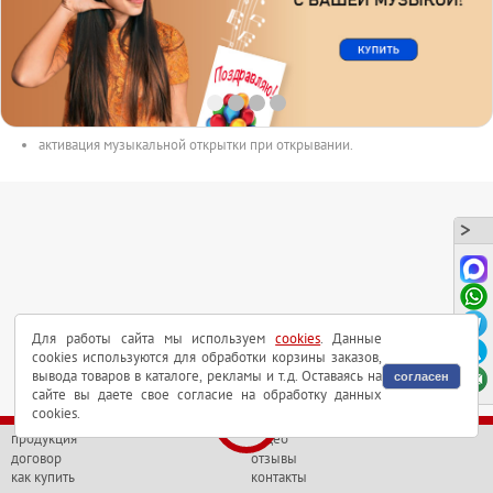
размер открытки 150mm x 100mm.
с музыкальным модулем внутри.
длительность аудиоролика до 165сек.
аудиоролик в форматах MP3 или WAV может быть выслан на почту.
активация музыкальной открытки при открывании.
Для работы сайта мы используем
cookies
. Данные
cookies используются для обработки корзины заказов,
вывода товаров в каталоге, рекламы и т.д. Оставаясь на
согласен
сайте вы даете свое согласие на обработку данных
cookies.
продукция
видео
договор
отзывы
как купить
контакты