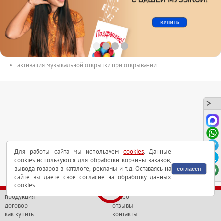
размер открытки 150mm x 100mm.
с голосовым модулем внутри.
длительность аудиоролика до 165сек.
аудиоролик в форматах MP3 или WAV может быть выслан на почту.
активация музыкальной открытки при открывании.
Для работы сайта мы используем
cookies
. Данные
cookies используются для обработки корзины заказов,
вывода товаров в каталоге, рекламы и т.д. Оставаясь на
согласен
сайте вы даете свое согласие на обработку данных
cookies.
продукция
видео
договор
отзывы
как купить
контакты