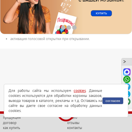
размер открытки 150mm x 100mm.
с голосовым чипом внутри.
длительность аудиоролика до 165сек.
аудиоролик в форматах MP3 или WAV может быть выслан на почту.
активация голосовой открытки при открывании.
Для работы сайта мы используем
cookies
. Данные
cookies используются для обработки корзины заказов,
вывода товаров в каталоге, рекламы и т.д. Оставаясь на
согласен
сайте вы даете свое согласие на обработку данных
cookies.
продукция
видео
договор
отзывы
как купить
контакты