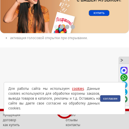
размер открытки 150mm x 100mm.
с музыкальным чипом внутри.
длительность аудиоролика до 165сек.
аудиоролик в форматах MP3 или WAV может быть выслан на почту.
активация голосовой открытки при открывании.
Для работы сайта мы используем
cookies
. Данные
cookies используются для обработки корзины заказов,
вывода товаров в каталоге, рекламы и т.д. Оставаясь на
согласен
сайте вы даете свое согласие на обработку данных
cookies.
продукция
видео
договор
отзывы
как купить
контакты