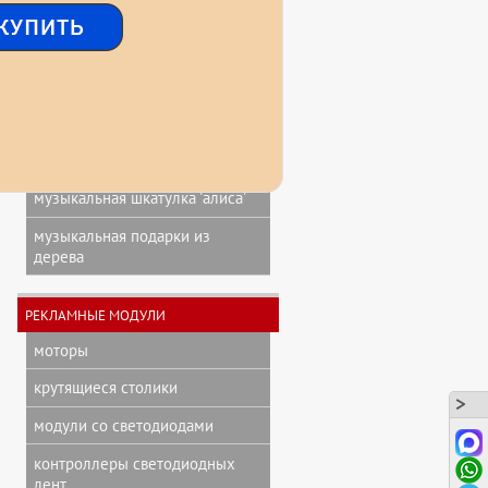
звуковая книга о гагарине
мини фигурки
музыкальная игрушка 'коровка'
музыкальные, голосовые
подарочные коробки
музыкальная шкатулка 'алиса'
музыкальная подарки из
дерева
РЕКЛАМНЫЕ МОДУЛИ
моторы
крутящиеся столики
модули со светодиодами
контроллеры светодиодных
лент