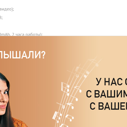
видео);
B;
0mAh, 2 часа работы);
SB;
сли держать более 1 сек. - увеличение громкости),
если держать более 2 сек. - уменьшение громкости);
идео открытках, в рекламных стендах, в коробках и т.д.;
еть в разделе
видео