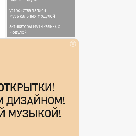
устройства записи
музыкальных модулей
активаторы музыкальных
модулей
МУЗЫКАЛЬНЫЕ ОТКРЫТКИ
музыкальные открытки с
дизайном заказчика
мягкие музыкальные открытки
звуковая открытка без печати
музыкальная открытка с
печатью
музыкальная открытка ручной
работы
СУВЕНИРЫ И ПОДАРКИ