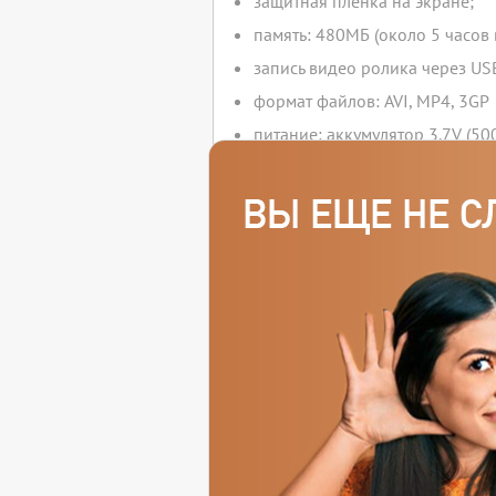
защитная пленка на экране;
память: 480МБ (около 5 часов 
запись видео ролика через US
формат файлов: AVI, MP4, 3GP
питание: аккумулятор 3.7V (50
зарядка аккумулятора через U
активация при открывании;
динамик: 2W;
три кнопки:
воспроизведение/пауза,
следующий видеоролик (е
предыдущий видеоролик (
модуль можно использовать в в
работу модуля можно посмотр