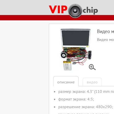
ключевые слова:
звуковая открытка
как оживить плюшевую игрушку
музыкальная открытка
куп
динамик для открытки
динамик для игрушки
кнопка для открытки
кнопка для
блок с музыкой для игрушки
блок с музыкой для открытки
звуковой модуль 
Видео м
Видео мо
описание
видео
размер экрана: 4.3" (110 mm 
формат экрана: 4:3;
разрешение экрана: 480x290;