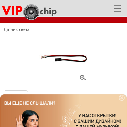
ключевые слова:
звуковая открытка
как оживить плюшевую игрушку
музыкальная открытка
купить музыкальные поздравительные открытки
купить голосовые модули для музыкальных игрушек
чипы со светодиодами
светодиодные дисплеи
вращающиеся дисплеи
купить музыкальные чипы для тубусов
динамик для открытки
динамик для игрушки
кнопка для открытки
кнопка для игрушки
звук для игрушек купить
музыкальная шкатулка купить
пищалка для игрушек купить
аудио модуль для музыкальной открытки
аудио модуль для музыкальной шкатулки
блок с музыкой для игрушки
блок с музыкой для открытки
звуковой модуль в игрушке
Датчик света
музыкальная шкатулка
музыкальная шкатулка купить
открытка с записью голоса
звуковой модуль для куклы
перезаписываемый звуковой модуль
описание
Датчик света может быть использован для активации звуковых
модулей
VC-165
,
VC-MIC-120
и
VC-USB-300
в упаковке, шкатулках, тубусах
и т.д.
Длина провода: 150mm, диаметр датчика: 3.5mm