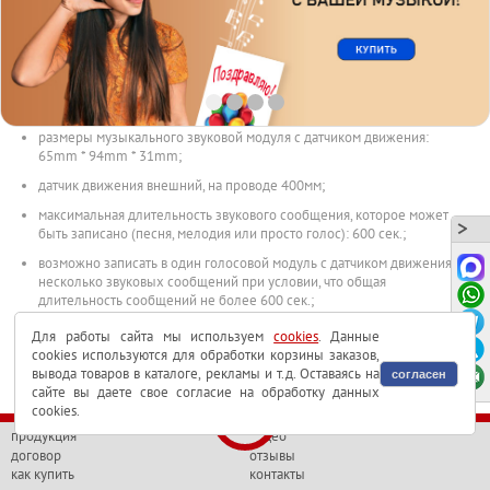
описание
скачать
видео
звуковой модуль многократно перезаписываемый;
звуковой модуль с датчиком движения программируется через
USB;
размеры музыкального звуковой модуля с датчиком движения:
65mm * 94mm * 31mm;
датчик движения внешний, на проводе 400мм;
максимальная длительность звукового сообщения, которое может
быть записано (песня, мелодия или просто голос): 600 сек.;
возможно записать в один голосовой модуль с датчиком движения
несколько звуковых сообщений при условии, что общая
длительность сообщений не более 600 сек.;
каждое следующее сообщение может проигрываться при каждой
Для работы сайта мы используем
cookies
. Данные
новой активации голосовой модуля или все записанные
cookies используются для обработки корзины заказов,
сообщения проигрываются сразу одно за другим;
вывода товаров в каталоге, рекламы и т.д. Оставаясь на
согласен
сайте вы даете свое согласие на обработку данных
можно припаять дополнительные кнопки для активации;
cookies.
питание: 4.5V (AA * 3 – батарейки не входят в комплект);
продукция
видео
договор
отзывы
срок службы элементов питания: порядка 450 полных
проигрываний звуковых сообщений длительностью 300 сек.;
как купить
контакты