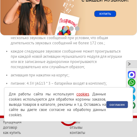
перезаписываемый)
программируется через
программатор
;
максимальная длительность звукового сообщения, которое может
быть записано (песня, мелодия или просто голос): 172 сек.;
возможно записать в один музыкальный модуль для игрушки
несколько звуковых сообщений при условии, что общая
длительность звуковых сообщений не более 172 сек.;
каждое следующее звуковое сообщение может проигрываться
при каждой новой активации музыкального модуля для игрушки
или все записанные аудиоролики проигрываются
последовательно или случайным образом;
активация при нажатии на корпус;
питание: 4.5V (AG13 * 3 – батарейки входят в комплект);
срок службы элементов питания: порядка 1000 полных
Для работы сайта мы используем
cookies
. Данные
проигрываний мелодии длительностью 100 сек.;
cookies используются для обработки корзины заказов,
вывода товаров в каталоге, рекламы и т.д. Оставаясь на
размеры: 50mm * 43mm * 22mm;
согласен
сайте вы даете свое согласие на обработку данных
cookies.
продукция
видео
договор
отзывы
как купить
контакты