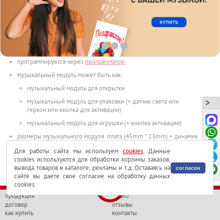
описание
видео
музыкальный модуль с однократной записью (не
перезаписываемый) с датчиком света
программируется через
программатор
;
музыкальный модуль может быть как:
музыкальный модуль для открытки
музыкальный модуль для упаковки (+ датчик света или
геркон или кнопка для активации)
музыкальный модуль для игрушки (+ кнопка активации)
размеры музыкального модуля: плата (45mm * 23mm) + динамик
40мм в диаметре, толщина голосового модуля - 6.5мм, длина
Для работы сайта мы используем
cookies
. Данные
провода датчика света - 150мм;
cookies используются для обработки корзины заказов,
максимальная длительность звукового сообщения, которое может
вывода товаров в каталоге, рекламы и т.д. Оставаясь на
согласен
быть записано (песня, мелодия или просто голос): 160 сек.
сайте вы даете свое согласие на обработку данных
(максимальное сжатие аудиоролика),
чем короче аудиоролик - тем
cookies.
лучше качество проигрывания
;
продукция
видео
договор
отзывы
малое количество электронных компонентов на плате, очень
качественное исполнение модуля;
как купить
контакты