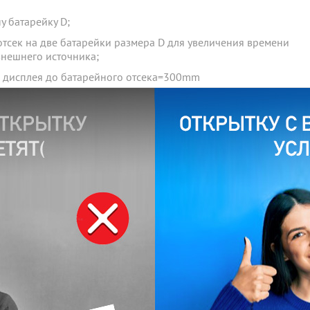
у батарейку D;
тсек на две батарейки размера D для увеличения времени
внешнего источника;
я дисплея до батарейного отсека=300mm