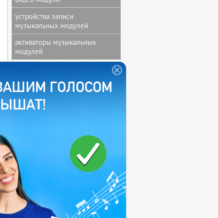
устройства записи
музыкальных модулей
активаторы музыкальных
модулей
МУЗЫКАЛЬНЫЕ ОТКРЫТКИ
музыкальные открытки с
дизайном заказчика
мягкие музыкальные открытки
звуковая открытка без печати
музыкальная открытка с
печатью
музыкальная открытка ручной
работы
СУВЕНИРЫ И ПОДАРКИ