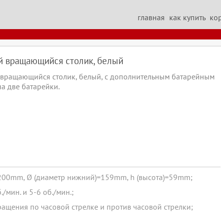
ить музыкальные поздравительные открытки
купить музыкальные модули для музыкальных и
 игрушки
кнопка для открытки
кнопка для игрушки
звук для игрушек купить
музыкальная шкату
главная
как купить
ко
с музыкой для открытки
звуковой модуль в игрушке
музыкальная шкатулка
музыкальная шкатул
 вращающийся столик, белый
вращающийся столик, белый, с дополнительным батарейным
на две батарейки.
=200mm, Ø (диаметр нижний)=159mm, h (высота)=59mm;
/мин. и 5-6 об./мин.;
щения по часовой стрелке и против часовой стрелки;