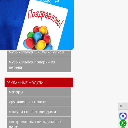
звуковая книга о гагарине
мини фигурки
музыкальная игрушка 'коровка'
музыкальные, голосовые
подарочные коробки
музыкальная шкатулка 'алиса'
музыкальная подарки из
дерева
РЕКЛАМНЫЕ МОДУЛИ
моторы
крутящиеся столики
модули со светодиодами
контроллеры светодиодных
лент