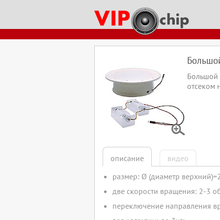
ключевые слова:
звуковая открытка
как оживить плюшевую игрушку
музыкальная открытка
куп
купить музыкальные модули для тубусов
динамик для открытки
динамик для
аудио модуль для музыкальной шкатулки
блок с музыкой для игрушки
блок 
перезаписываемый звуковой модуль
Большой
Большой 
отсеком 
описание
видео
размер: Ø (диаметр верхний)
две скорости вращения: 2-3 об.
переключение направления вра